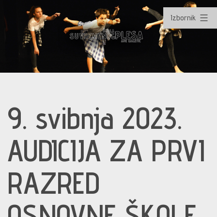
Izbornik
Preskoči
na
9. svibnja 2023.
sadržaj
AUDICIJA ZA PRVI
RAZRED
OSNOVNE ŠKOLE