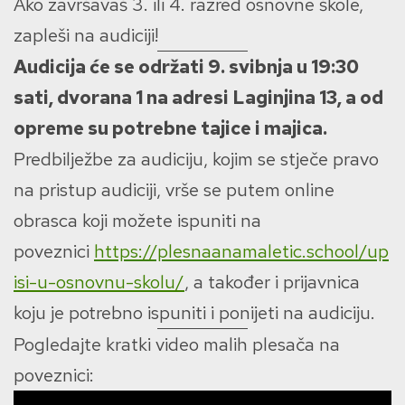
Ako završavaš 3. ili 4. razred osnovne škole,
zapleši na audiciji!
Audicija će se održati 9. svibnja u 19:30
sati, dvorana 1 na adresi Laginjina 13, a od
opreme su potrebne tajice i majica.
Predbilježbe za audiciju, kojim se stječe pravo
na pristup audiciji, vrše se putem online
obrasca koji možete ispuniti na
poveznici
https://plesnaanamaletic.school/up
isi-u-osnovnu-skolu/
, a također i prijavnica
koju je potrebno ispuniti i ponijeti na audiciju.
Pogledajte kratki video malih plesača na
poveznici: