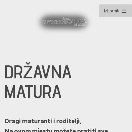
Izbornik
Preskoči
na
DRŽAVNA
sadržaj
MATURA
Dragi maturanti i roditelji,
Na ovom mjestu možete pratiti sve