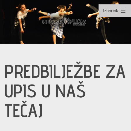
Izbornik
Preskoči
na
PREDBILJEŽBE ZA
sadržaj
UPIS U NAŠ
TEČAJ