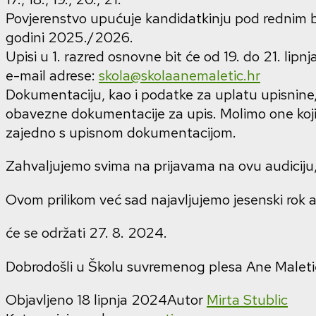
Povjerenstvo upućuje kandidatkinju pod rednim br
godini 2025./2026.
Upisi u 1. razred osnovne bit će od 19. do 21. li
e-mail adrese:
skola@skolaanemaletic.hr
Dokumentaciju, kao i podatke za uplatu upisnin
obavezne dokumentacije za upis. Molimo one koji is
zajedno s upisnom dokumentacijom.
Zahvaljujemo svima na prijavama na ovu audiciju, 
Ovom prilikom već sad najavljujemo jesenski rok au
će se održati 27. 8. 2024.
Dobrodošli u Školu suvremenog plesa Ane Maleti
Objavljeno
18 lipnja 2024
Autor
Mirta Stublic