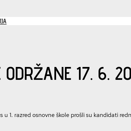
IJA
E ODRŽANE 17. 6. 2
u 1. razred osnovne škole prošli su kandidati rednog b