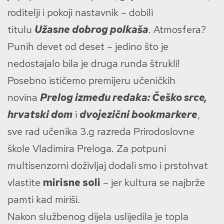
roditelji i pokoji nastavnik – dobili
titulu
Užasne dobrog polkaša
. Atmosfera?
Punih devet od deset – jedino što je
nedostajalo bila je druga runda štrukli!
Posebno ističemo premijeru učeničkih
novina
Prelog između redaka: Češko srce,
hrvatski dom
i
dvojezični bookmarkere
,
sve rad učenika 3.g razreda Prirodoslovne
škole Vladimira Preloga. Za potpuni
multisenzorni doživljaj dodali smo i prstohvat
vlastite
mirisne soli
– jer kultura se najbrže
pamti kad miriši.
Nakon službenog dijela uslijedila je topla