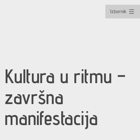
Izbornik
Preskoči
na
Kultura u ritmu –
sadržaj
završna
manifestacija