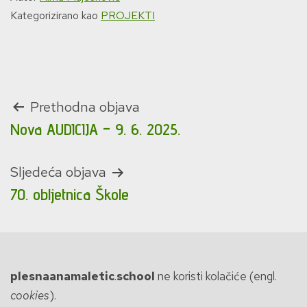
Kategorizirano kao
PROJEKTI
Navigacija
Prethodna objava
Nova AUDICIJA – 9. 6. 2025.
objava
Sljedeća objava
70. obljetnica Škole
plesnaanamaletic
.
school
ne koristi kolačiće (engl.
cookies
).