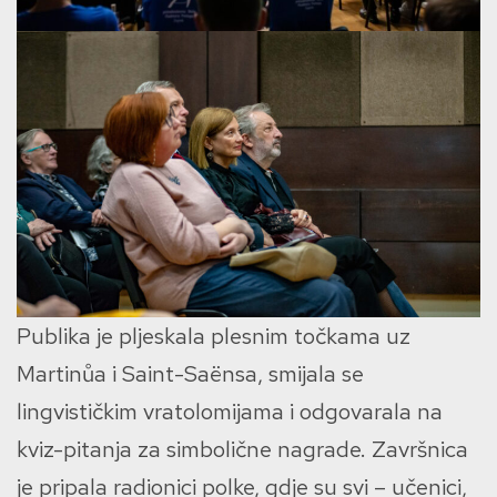
Publika je pljeskala plesnim točkama uz
Martinůa i Saint-Saënsa, smijala se
lingvističkim vratolomijama i odgovarala na
kviz-pitanja za simbolične nagrade. Završnica
je pripala radionici polke, gdje su svi – učenici,