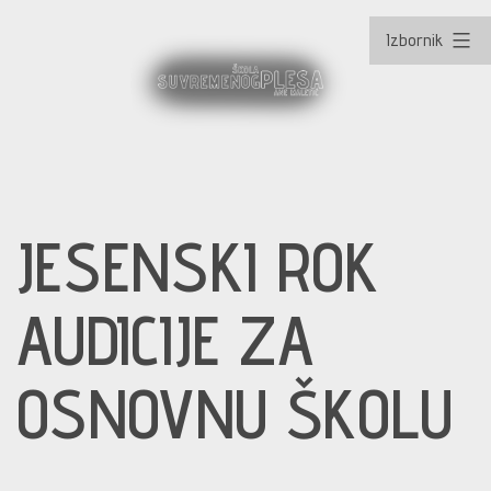
Izbornik
Preskoči
na
JESENSKI ROK
sadržaj
AUDICIJE ZA
OSNOVNU ŠKOLU