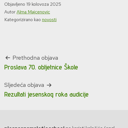
Objavljeno
19 kolovoza 2025
Autor
Alma Majcenovic
Kategorizirano kao
novosti
Navigacija
Prethodna objava
Proslava 70. obljetnice Škole
objava
Sljedeća objava
Rezultati jesenskog roka audicije