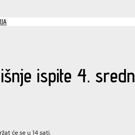
IJA
šnje ispite 4. sredn
at će se u 14 sati.