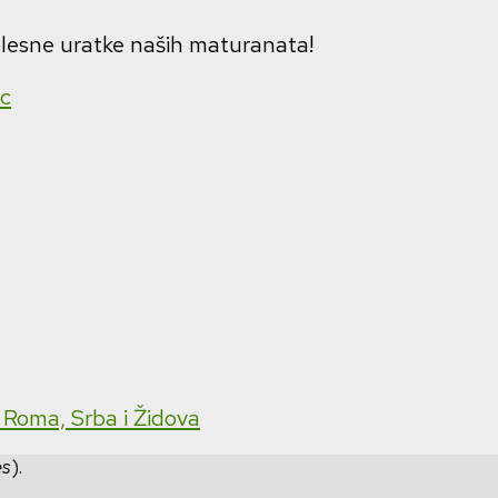
plesne uratke naših maturanata!
c
a Roma, Srba i Židova
es
).